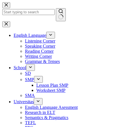
Skip
to
content
No
results
English Language
Listening Corner
Speaking Corner
Reading Corner
Writing Corner
Grammar & Tenses
School
SD
SMP
Lesson Plan SMP
Worksheet SMP
SMA
Universitas
English Language Asessment
Research in ELT
Semantics & Pragmatics
TEFL