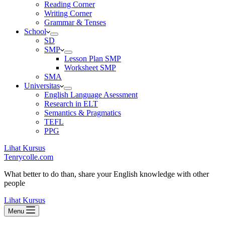
Reading Corner
Writing Corner
Grammar & Tenses
School
SD
SMP
Lesson Plan SMP
Worksheet SMP
SMA
Universitas
English Language Asessment
Research in ELT
Semantics & Pragmatics
TEFL
PPG
Lihat Kursus
Tenrycolle.com
What better to do than, share your English knowledge with other
people
Lihat Kursus
Menu