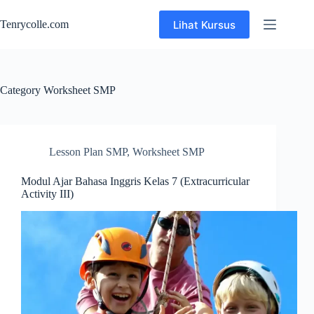
Skip
to
Lihat Kursus
Tenrycolle.com
content
Category
Worksheet SMP
Lesson Plan SMP
,
Worksheet SMP
Modul Ajar Bahasa Inggris Kelas 7 (Extracurricular
Activity III)