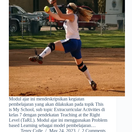
Modul ajar ini mendeskripsikan kegiatan
pembelajaran yang akan dilakukan pada topik This
is My School, sub topic Extracurricular Activities di
kelas 7 dengan pendekatan Teaching at the Right
Level (TaRL). Modul ajar ini menggunakan Problem
based Learning sebagai model pembelajaran…
Tenry Colle
May 24, 2023
2 Comments