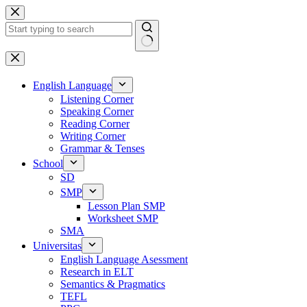
Skip
to
content
No
results
English Language
Listening Corner
Speaking Corner
Reading Corner
Writing Corner
Grammar & Tenses
School
SD
SMP
Lesson Plan SMP
Worksheet SMP
SMA
Universitas
English Language Asessment
Research in ELT
Semantics & Pragmatics
TEFL