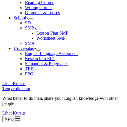
Reading Corner
Writing Corner
Grammar & Tenses
School
SD
SMP
Lesson Plan SMP
Worksheet SMP
SMA
Universitas
English Language Asessment
Research in ELT
Semantics & Pragmatics
TEFL
PPG
Lihat Kursus
Tenrycolle.com
What better to do than, share your English knowledge with other
people
Lihat Kursus
Menu