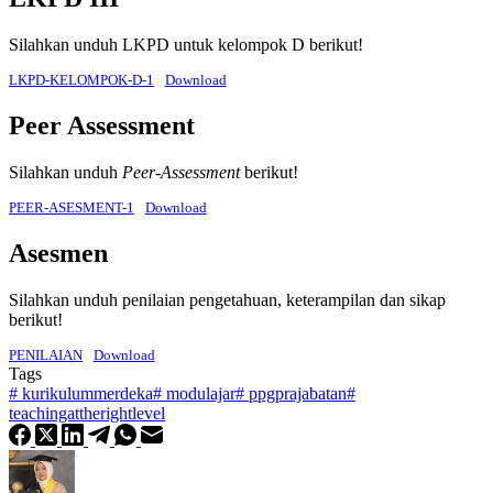
Silahkan unduh LKPD untuk kelompok D berikut!
LKPD-KELOMPOK-D-1
Download
Peer Assessment
Silahkan unduh
Peer-Assessment
berikut!
PEER-ASESMENT-1
Download
Asesmen
Silahkan unduh penilaian pengetahuan, keterampilan dan sikap
berikut!
PENILAIAN
Download
Tags
#
kurikulummerdeka
#
modulajar
#
ppgprajabatan
#
teachingattherightlevel