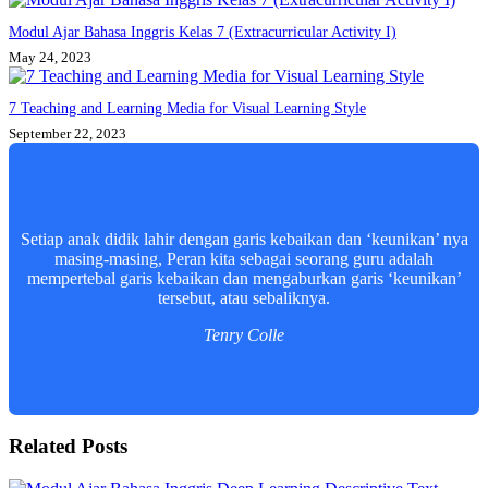
Modul Ajar Bahasa Inggris Kelas 7 (Extracurricular Activity I)
May 24, 2023
7 Teaching and Learning Media for Visual Learning Style
September 22, 2023
Setiap anak didik lahir dengan garis kebaikan dan ‘keunikan’ nya
masing-masing, Peran kita sebagai seorang guru adalah
mempertebal garis kebaikan dan mengaburkan garis ‘keunikan’
tersebut, atau sebaliknya.
Tenry Colle
Related Posts