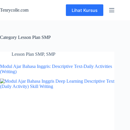
Skip
to
Lihat Kursus
Tenrycolle.com
content
Category
Lesson Plan SMP
Lesson Plan SMP
,
SMP
Modul Ajar Bahasa Inggris: Descriptive Text-Daily Activities
(Writing)