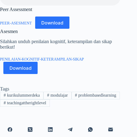
Peer Assessment
Download
PEER-ASESMENT
Asesmen
Silahkan unduh penilaian kognitif, keterampilan dan sikap
berikut!
PENILAIAN-KOGNITIF-KETERAMPILAN-SIKAP
Download
Tags
#
kurikulummerdeka
#
modulajar
#
problembasedlearning
#
teachingattherightlevel