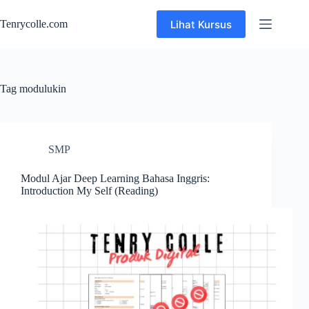
Skip
to
Lihat Kursus
Tenrycolle.com
content
Tag
modulukin
SMP
Modul Ajar Deep Learning Bahasa Inggris:
Introduction My Self (Reading)