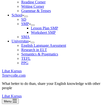
Reading Corner
Writing Corner
Grammar & Tenses
School
SD
SMP
Lesson Plan SMP
Worksheet SMP
SMA
Universitas
English Language Asessment
Research in ELT
Semantics & Pragmatics
TEFL
PPG
Lihat Kursus
Tenrycolle.com
What better to do than, share your English knowledge with other
people
Lihat Kursus
Menu