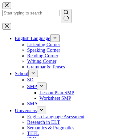
Skip
to
content
No
results
English Language
Listening Corner
Speaking Corner
Reading Corner
Writing Corner
Grammar & Tenses
School
SD
SMP
Lesson Plan SMP
Worksheet SMP
SMA
Universitas
English Language Asessment
Research in ELT
Semantics & Pragmatics
TEFL