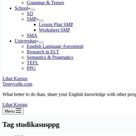
Grammar & Tenses
School
SD
SMP
Lesson Plan SMP
Worksheet SMP
SMA
Universitas
English Language Asessment
Research in ELT
Semantics & Pragmatics
TEFL
PPG
Lihat Kursus
Tenrycolle.com
What better to do than, share your English knowledge with other peo
Lihat Kursus
Menu
Tag
studikasusppg