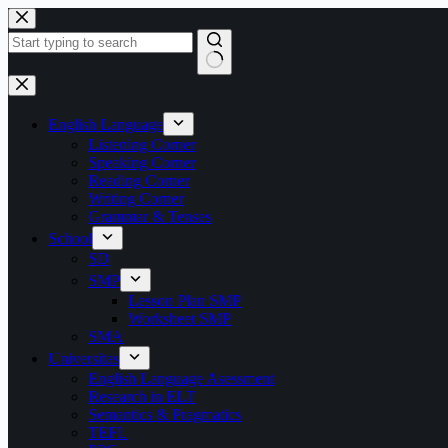
Skip
to
content
No
results
English Language
Listening Corner
Speaking Corner
Reading Corner
Writing Corner
Grammar & Tenses
School
SD
SMP
Lesson Plan SMP
Worksheet SMP
SMA
Universitas
English Language Asessment
Research in ELT
Semantics & Pragmatics
TEFL