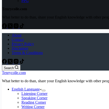
PPG
Tenrycolle.com
What better to do than, share your English knowledge with other peo
About
Contact
Privacy Policy
Disclaimer
Terms & Conditions
Search
Tenrycolle.com
What better to do than, share your English knowledge with other peo
English Language
Listening Corner
Speaking Corner
Reading Corner
Writing Corner