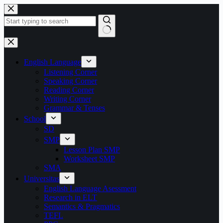
Skip
to
content
No
results
English Language
Listening Corner
Speaking Corner
Reading Corner
Writing Corner
Grammar & Tenses
School
SD
SMP
Lesson Plan SMP
Worksheet SMP
SMA
Universitas
English Language Asessment
Research in ELT
Semantics & Pragmatics
TEFL