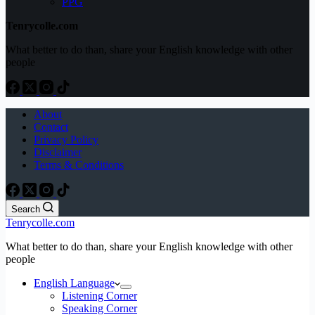
PPG
Tenrycolle.com
What better to do than, share your English knowledge with other
people
About
Contact
Privacy Policy
Disclaimer
Terms & Conditions
Search
Tenrycolle.com
What better to do than, share your English knowledge with other
people
English Language
Listening Corner
Speaking Corner