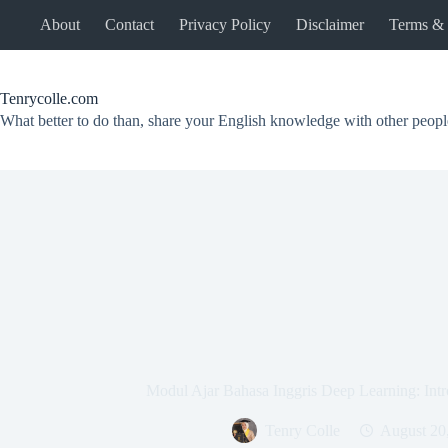
Skip
About
Contact
Privacy Policy
Disclaimer
Terms & 
to
content
Tenrycolle.com
What better to do than, share your English knowledge with other peopl
Modul Ajar Bahasa Inggris Deep Learning: Intr
Tenry Colle
August 20