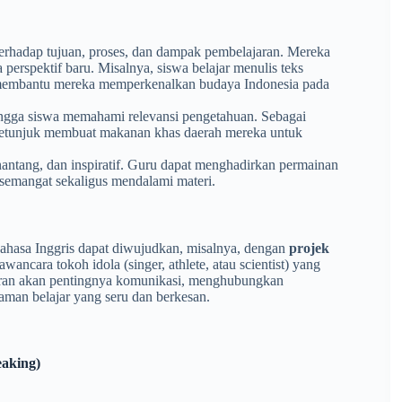
terhadap tujuan, proses, dan dampak pembelajaran. Mereka
a perspektif baru. Misalnya, siswa belajar menulis teks
n membantu mereka memperkenalkan budaya Indonesia pada
ingga siswa memahami relevansi pengetahuan. Sebagai
 petunjuk membuat makanan khas daerah mereka untuk
antang, dan inspiratif. Guru dapat menghadirkan permainan
semangat sekaligus mendalami materi.
hasa Inggris dapat diwujudkan, misalnya, dengan
projek
ancara tokoh idola (singer, athlete, atau scientist) yang
aran akan pentingnya komunikasi, menghubungkan
aman belajar yang seru dan berkesan.
eaking)