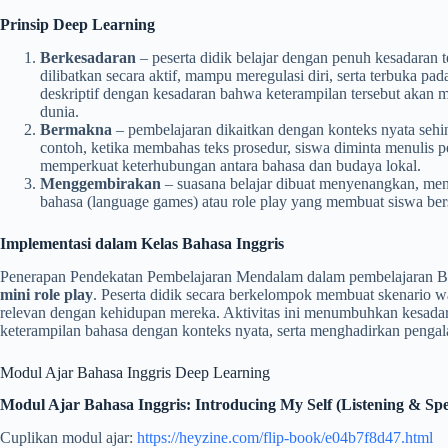
Prinsip Deep Learning
Berkesadaran
– peserta didik belajar dengan penuh kesadaran 
dilibatkan secara aktif, mampu meregulasi diri, serta terbuka pad
deskriptif dengan kesadaran bahwa keterampilan tersebut aka
dunia.
Bermakna
– pembelajaran dikaitkan dengan konteks nyata seh
contoh, ketika membahas teks prosedur, siswa diminta menulis
memperkuat keterhubungan antara bahasa dan budaya lokal.
Menggembirakan
– suasana belajar dibuat menyenangkan, men
bahasa (language games) atau role play yang membuat siswa ber
Implementasi dalam Kelas Bahasa Inggris
Penerapan Pendekatan Pembelajaran Mendalam dalam pembelajaran Ba
mini role play
. Peserta didik secara berkelompok membuat skenario waw
relevan dengan kehidupan mereka. Aktivitas ini menumbuhkan kesad
keterampilan bahasa dengan konteks nyata, serta menghadirkan pengal
Modul Ajar Bahasa Inggris Deep Learning
Modul Ajar Bahasa Inggris: Introducing My Self (Listening & Sp
Cuplikan modul ajar:
https://heyzine.com/flip-book/e04b7f8d47.html