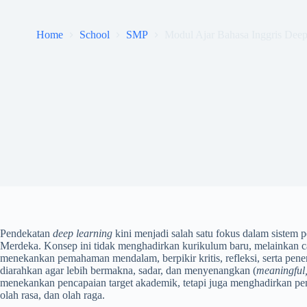
Home
School
SMP
Modul Ajar Bahasa Inggris Deep 
Pendekatan
deep learning
kini menjadi salah satu fokus dalam sistem 
Merdeka. Konsep ini tidak menghadirkan kurikulum baru, melainkan c
menekankan pemahaman mendalam, berpikir kritis, refleksi, serta pene
diarahkan agar lebih bermakna, sadar, dan menyenangkan (
meaningful,
menekankan pencapaian target akademik, tetapi juga menghadirkan penga
olah rasa, dan olah raga.