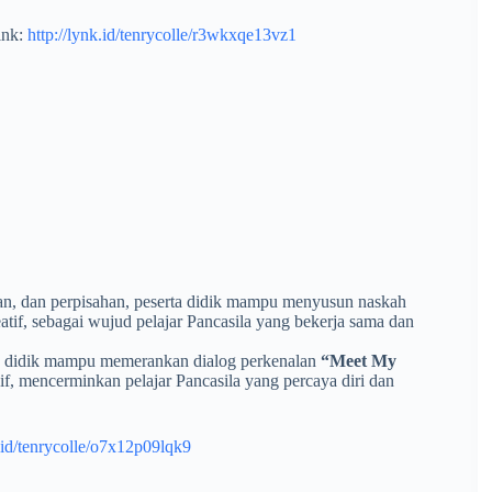
ink:
http://lynk.id/tenrycolle/r3wkxqe13vz1
eman, dan perpisahan, peserta didik mampu menyusun naskah
eatif, sebagai wujud pelajar Pancasila yang bekerja sama dan
rta didik mampu memerankan dialog perkenalan
“Meet My
if, mencerminkan pelajar Pancasila yang percaya diri dan
k.id/tenrycolle/o7x12p09lqk9