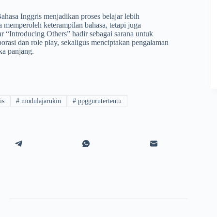
hasa Inggris menjadikan proses belajar lebih
a memperoleh keterampilan bahasa, tetapi juga
ar “Introducing Others” hadir sebagai sarana untuk
orasi dan role play, sekaligus menciptakan pengalaman
ka panjang.
is
#
modulajarukin
#
ppggurutertentu