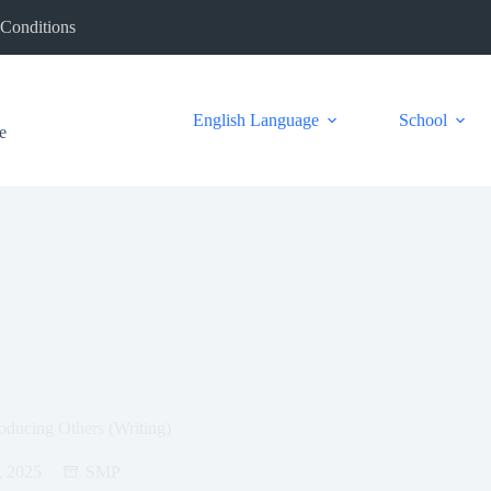
Conditions
English Language
School
e
oducing Others (Writing)
, 2025
SMP