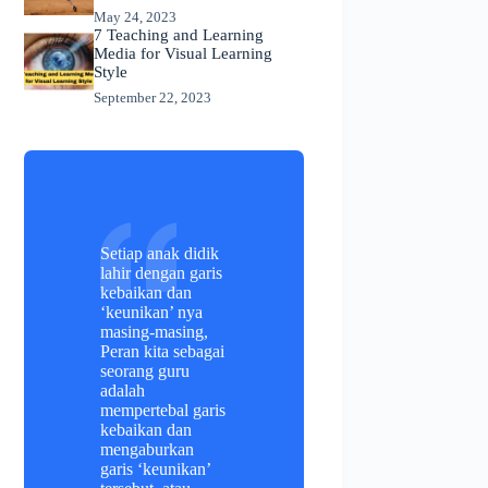
May 24, 2023
7 Teaching and Learning
Media for Visual Learning
Style
September 22, 2023
Setiap anak didik
lahir dengan garis
kebaikan dan
‘keunikan’ nya
masing-masing,
Peran kita sebagai
seorang guru
adalah
mempertebal garis
kebaikan dan
mengaburkan
garis ‘keunikan’