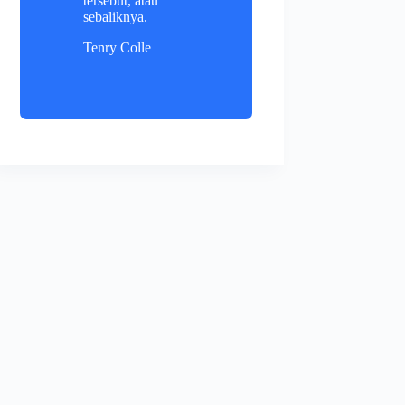
tersebut, atau
sebaliknya.
Tenry Colle