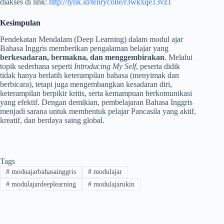
diakses di link:
http://lynk.id/tenrycolle/r3wkxqe13vz1
Kesimpulan
Pendekatan Mendalam (Deep Learning) dalam modul ajar
Bahasa Inggris memberikan pengalaman belajar yang
berkesadaran, bermakna, dan menggembirakan
. Melalui
topik sederhana seperti
Introducing My Self
, peserta didik
tidak hanya berlatih keterampilan bahasa (menyimak dan
berbicara), tetapi juga mengembangkan kesadaran diri,
keterampilan berpikir kritis, serta kemampuan berkomunikasi
yang efektif. Dengan demikian, pembelajaran Bahasa Inggris
menjadi sarana untuk membentuk pelajar Pancasila yang aktif,
kreatif, dan berdaya saing global.
Tags
#
moduajarbahasainggris
#
modulajar
#
modulajardeeplearning
#
modulajarukin