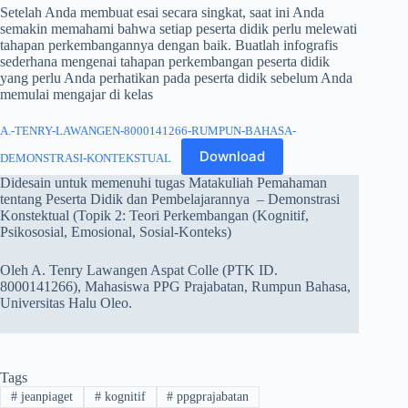
Setelah Anda membuat esai secara singkat, saat ini Anda
semakin memahami bahwa setiap peserta didik perlu melewati
tahapan perkembangannya dengan baik. Buatlah infografis
sederhana mengenai tahapan perkembangan peserta didik
yang perlu Anda perhatikan pada peserta didik sebelum Anda
memulai mengajar di kelas
A.-TENRY-LAWANGEN-8000141266-RUMPUN-BAHASA-
Download
DEMONSTRASI-KONTEKSTUAL
Didesain untuk memenuhi tugas Matakuliah Pemahaman
tentang Peserta Didik dan Pembelajarannya – Demonstrasi
Konstektual (Topik 2: Teori Perkembangan (Kognitif,
Psikososial, Emosional, Sosial-Konteks)
Oleh A. Tenry Lawangen Aspat Colle (PTK ID.
8000141266), Mahasiswa PPG Prajabatan, Rumpun Bahasa,
Universitas Halu Oleo.
Tags
#
jeanpiaget
#
kognitif
#
ppgprajabatan