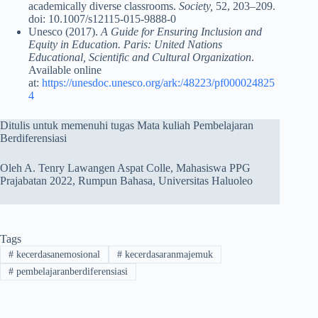
academically diverse classrooms.
Society,
52, 203–209.
doi: 10.1007/s12115-015-9888-0
Unesco (2017).
A Guide for Ensuring Inclusion and
Equity in Education. Paris: United Nations
Educational, Scientific and Cultural Organization
.
Available online
at:
https://unesdoc.unesco.org/ark:/48223/pf000024825
4
Ditulis untuk memenuhi tugas Mata kuliah Pembelajaran
Berdiferensiasi
Oleh A. Tenry Lawangen Aspat Colle, Mahasiswa PPG
Prajabatan 2022, Rumpun Bahasa, Universitas Haluoleo
Tags
#
kecerdasanemosional
#
kecerdasaranmajemuk
#
pembelajaranberdiferensiasi