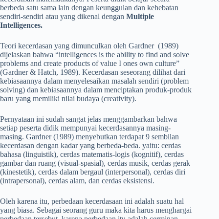
berbeda satu sama lain dengan keunggulan dan kehebatan
sendiri-sendiri atau yang dikenal dengan
Multiple
Intelligences.
Teori kecerdasan yang dimunculkan oleh Gardner (1989)
dijelaskan bahwa “intelligences is the ability to find and solve
problems and create products of value I ones own culture”
(Gardner & Hatch, 1989). Kecerdasan seseorang dilihat dari
kebiasaannya dalam menyelesaikan masalah sendiri (problem
solving) dan kebiasaannya dalam menciptakan produk-produk
baru yang memiliki nilai budaya (creativity).
Pernyataan ini sudah sangat jelas menggambarkan bahwa
setiap peserta didik mempunyai kecerdasannya masing-
masing. Gardner (1989) menyebutkan terdapat 9 sembilan
kecerdasan dengan kadar yang berbeda-beda. yaitu: cerdas
bahasa (linguistik), cerdas matematis-logis (kognitif), cerdas
gambar dan ruang (visual-spasial), cerdas musik, cerdas gerak
(kinestetik), cerdas dalam bergaul (interpersonal), cerdas diri
(intrapersonal), cerdas alam, dan cerdas eksistensi.
Oleh karena itu, perbedaan kecerdasaan ini adalah suatu hal
yang biasa. Sebagai seorang guru maka kita harus menghargai
perbedaan tersebut, karena perbedaan itu adalah cerminan