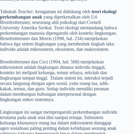
Tahukah
Teacher
, keragaman ini didukung oleh
teori ekologi
perkembangan anak
yang diperkenalkan oleh Uri
Bronfenbrenner, seseorang ahli psikologi dari Cornell
University Amerika Serikat. Teori ekologi memandang bahwa
perkembangan manusia dipengaruhi oleh konteks lingkungan.
Bronfenbrenner dan Morris (1998, hal. 234) menjelaskan
bahwa tiga sistem lingkungan yang membentuk tingkah laku
individu adalah mikrosistem, ekosistem, dan makrosistem.
Bronfenbrenner dan Ceci (1994, hal. 568) menjelaskan
mikrosistem adalah lingkungan dimana individu tinggal,
konteks ini meliputi keluarga, teman sebaya, sekolah dan
lingkungan tampat tinggl. Dalam sistem ini, interaksi terjadi
secara langsung dengan agen sosial, yaitu orang tua, adik-
kakak, teman, dan guru. Setiap individu memiliki peranan
dalam membangun hubungan interpersonal dengan
lingkungan mikro sistemnya.
Lingkungan ini sangat mempengaruhi perkembangan individu
terutama pada anak usia dini sampai remaja. Subsistem
keluarga khususnya orang tua dalam mikrosistem dianggap
agen sosialisasi paling penting dalam kehidupan seorang anak
sehingga keluarga berpengaruh besar dalam membentuk