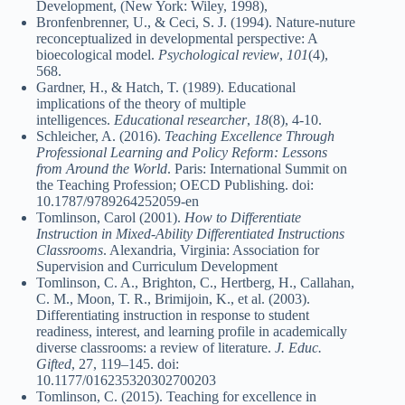
Development, (New York: Wiley, 1998),
Bronfenbrenner, U., & Ceci, S. J. (1994). Nature-nuture
reconceptualized in developmental perspective: A
bioecological model.
Psychological review
,
101
(4),
568.
Gardner, H., & Hatch, T. (1989). Educational
implications of the theory of multiple
intelligences.
Educational researcher
,
18
(8), 4-10.
Schleicher, A. (2016).
Teaching Excellence Through
Professional Learning and Policy Reform: Lessons
from Around the World
. Paris: International Summit on
the Teaching Profession; OECD Publishing. doi:
10.1787/9789264252059-en
Tomlinson, Carol (2001).
How to Differentiate
Instruction in Mixed-Ability Differentiated Instructions
Classrooms
. Alexandria, Virginia: Association for
Supervision and Curriculum Development
Tomlinson, C. A., Brighton, C., Hertberg, H., Callahan,
C. M., Moon, T. R., Brimijoin, K., et al. (2003).
Differentiating instruction in response to student
readiness, interest, and learning profile in academically
diverse classrooms: a review of literature.
J. Educ.
Gifted
, 27, 119–145. doi:
10.1177/016235320302700203
Tomlinson, C. (2015). Teaching for excellence in