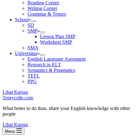
Reading Corner
Writing Corner
Grammar & Tenses
School
SD
SMP
Lesson Plan SMP
Worksheet SMP
SMA
Universitas
English Language Asessment
Research in ELT
Semantics & Pragmatics
TEFL
PPG
Lihat Kursus
Tenrycolle.com
What better to do than, share your English knowledge with other
people
Lihat Kursus
Menu