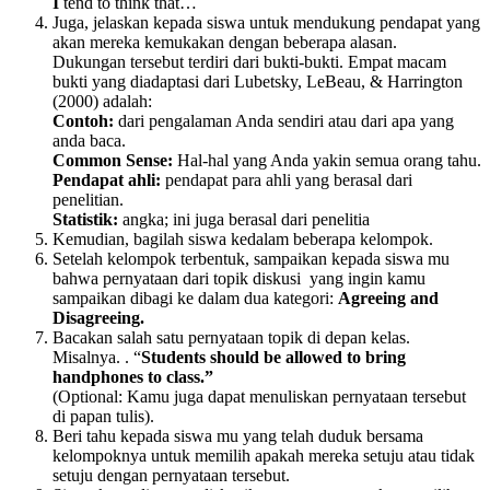
I
tend to think that…
Juga, jelaskan kepada siswa untuk mendukung pendapat yang
akan mereka kemukakan dengan beberapa alasan.
Dukungan tersebut terdiri dari bukti-bukti. Empat macam
bukti yang diadaptasi dari Lubetsky, LeBeau, & Harrington
(2000) adalah:
Contoh:
dari pengalaman Anda sendiri atau dari apa yang
anda baca.
Common Sense:
Hal-hal yang Anda yakin semua orang tahu.
Pendapat ahli:
pendapat para ahli yang berasal dari
penelitian.
Statistik:
angka; ini juga berasal dari penelitia
Kemudian, bagilah siswa kedalam beberapa kelompok.
Setelah kelompok terbentuk, sampaikan kepada siswa mu
bahwa pernyataan dari topik diskusi yang ingin kamu
sampaikan dibagi ke dalam dua kategori:
Agreeing and
Disagreeing.
Bacakan salah satu pernyataan topik di depan kelas.
Misalnya. . “
Students should be allowed to bring
handphones to class.”
(Optional: Kamu juga dapat menuliskan pernyataan tersebut
di papan tulis).
Beri tahu kepada siswa mu yang telah duduk bersama
kelompoknya untuk memilih apakah mereka setuju atau tidak
setuju dengan pernyataan tersebut.