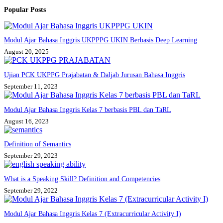
No
Popular Posts
results
Modul Ajar Bahasa Inggris UKPPPG UKIN Berbasis Deep Learning
August 20, 2025
Ujian PCK UKPPG Prajabatan & Daljab Jurusan Bahasa Inggris
September 11, 2023
Modul Ajar Bahasa Inggris Kelas 7 berbasis PBL dan TaRL
August 16, 2023
Definition of Semantics
September 29, 2023
What is a Speaking Skill? Definition and Competencies
September 29, 2022
Modul Ajar Bahasa Inggris Kelas 7 (Extracurricular Activity I)