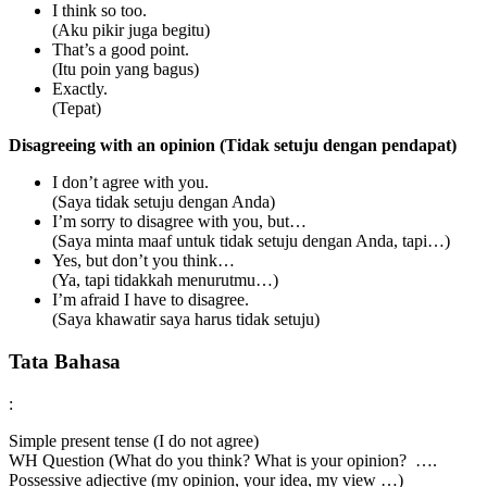
I think so too.
(Aku pikir juga begitu)
That’s a good point.
(Itu poin yang bagus)
Exactly.
(Tepat)
Disagreeing with an opinion (Tidak setuju dengan pendapat)
I don’t agree with you.
(Saya tidak setuju dengan Anda)
I’m sorry to disagree with you, but…
(Saya minta maaf untuk tidak setuju dengan Anda, tapi…)
Yes, but don’t you think…
(Ya, tapi tidakkah menurutmu…)
I’m afraid I have to disagree.
(Saya khawatir saya harus tidak setuju)
Tata Bahasa
:
Simple present tense (I do not agree)
WH Question (What do you think? What is your opinion? ….
Possessive adjective (my opinion, your idea, my view …)