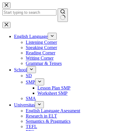
Skip
to
content
No
results
English Language
Listening Corner
Speaking Corner
Reading Corner
Writing Corner
Grammar & Tenses
School
SD
SMP
Lesson Plan SMP
Worksheet SMP
SMA
Universitas
English Language Asessment
Research in ELT
Semantics & Pragmatics
TEFL