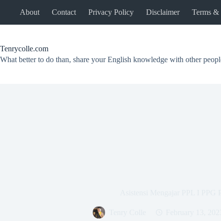
Skip
About
Contact
Privacy Policy
Disclaimer
Terms & 
to
content
Tenrycolle.com
What better to do than, share your English knowledge with other peopl
Asistensi Mengajar PPL I PPG P
Tenry Colle
February 13, 202