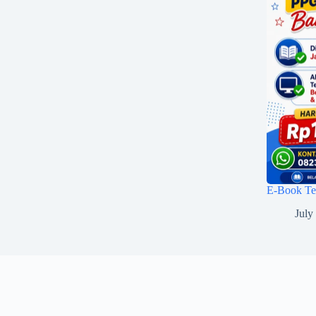
E-Book Tes
July