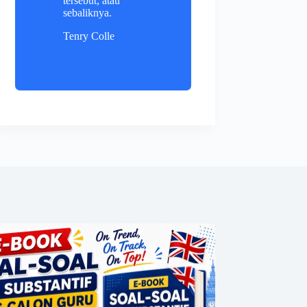
tersebut, atau
sebaliknya.
Tenry Colle