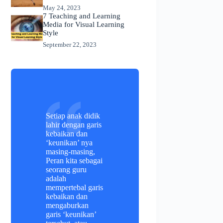
May 24, 2023
7 Teaching and Learning
Media for Visual Learning
Style
September 22, 2023
Setiap anak didik
lahir dengan garis
kebaikan dan
‘keunikan’ nya
masing-masing,
Peran kita sebagai
seorang guru
adalah
mempertebal garis
kebaikan dan
mengaburkan
garis ‘keunikan’