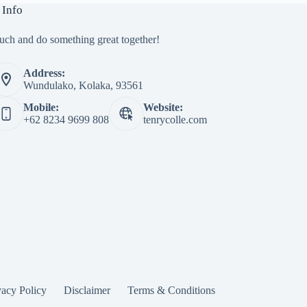
 Info
ouch and do something great together!
Address:
Wundulako, Kolaka, 93561
Mobile:
Website:
+62 8234 9699 808
tenrycolle.com
vacy Policy
Disclaimer
Terms & Conditions