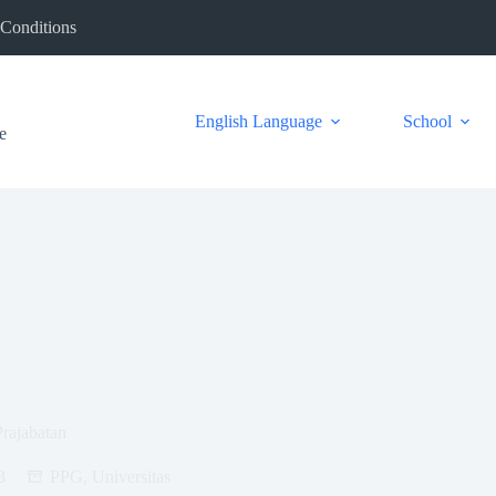
Conditions
English Language
School
e
rajabatan
3
PPG
,
Universitas