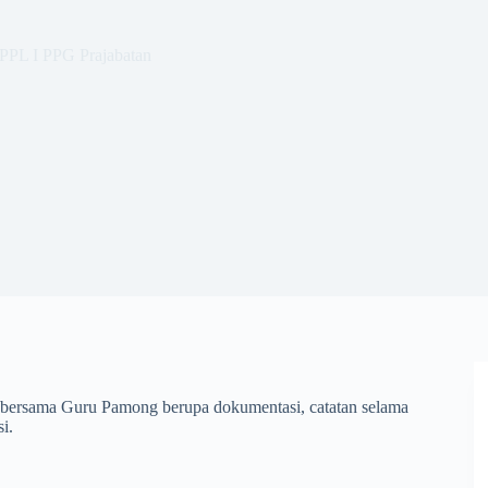
 PPL I PPG Prajabatan
r bersama Guru Pamong berupa dokumentasi, catatan selama
i.