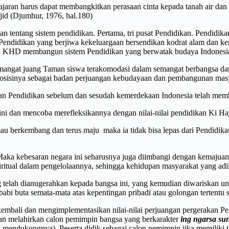
ajaran harus dapat membangkitkan perasaan cinta kepada tanah air dan
jid (Djumhur, 1976, hal.180)
entang sistem pendidikan. Pertama, tri pusat Pendidikan. Pendidikan 
 Pendidikan yang berjiwa kekeluargaan bersendikan kodrat alam dan k
l. KHD membangun sistem Pendidikan yang berwatak budaya Indonesi
angat juang Taman siswa terakomodasi dalam semangat berbangsa dan
posisinya sebagai badan perjuangan kebudayaan dan pembangunan masy
 Pendidikan sebelum dan sesudah kemerdekaan Indonesia telah member
 ini dan mencoba merefleksikannya dengan nilai-nilai pendidikan Ki Ha
au berkembang dan terus maju maka ia tidak bisa lepas dari Pendidika
Maka kebesaran negara ini seharusnya juga diimbangi dengan kemaju
iritual dalam pengelolaannya, sehingga kehidupan masyarakat yang adi
lah dianugerahkan kepada bangsa ini, yang kemudian diwariskan untuk d
bi buta semata-mata atas kepentingan pribadi atau golongan tertentu se
kembali dan mengimplementasikan nilai-nilai perjuangan pergerakan
n melahirkan calon pemimpin bangsa yang berkarakter
ing ngarsa su
 mendukungnya). Peserta didik sebagai calon pemimpin jika memiliki t