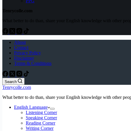
PPG
Tenrycolle.com
What better to do than, share your English knowledge with other peo
About
Contact
Privacy Policy
Disclaimer
Terms & Conditions
Search
Tenrycolle.com
What better to do than, share your English knowledge with other peo
English Language
Listening Corner
Speaking Corner
Reading Corner
Writing Corner