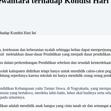
wantara terhadap Kondisi Hari 
hadap Kondisi Hari Ini
an, ketekunan dan keberanian nyalah sehingga beliau dapat memperju
sil meletakkan dasar-dasar Pendidikan yang menjadi dasar pendidikan 
ara dalam perkembangan Pendidikan sebelum dan sesudah kemerdekaan
olah kabupaten didirikan tetapi hanya untuk mendidik calon-calon peg
rhitung seperlunya karena sekolah ini hanya mendidik orang orang p
 Pendidikan Kebangsaan yaitu Taman Siswa, di Yogyakarta, yang merup
usia yang bertakwa, merdeka lahir-batin, luhur akal budinya serta se
ia pada umumnya.
an adalah mendidik anak bangsa yang cinta tanah air dan semangat a