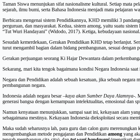
Taman Siswa menunjukan sifat nasionalisme kultural. Setiap mata pel
sejarah, ilmu bumi, serta Bahasa Indonesia menjadi mata pelajaran wa
Berbicara mengenai sistem Pendidikannya, KHD memiliki 3 pandangan t
perguruan, dan masyarakat. Kedua, sistem among, yaitu suatu sistem
“Tut Wuri Handayani” (Widodo, 2017). Ketiga, kebudayaan nasiona
Sesudah kemerdekaan, Gerakan Pendidikan KHD tetap berlanjut. Sem
turut mengambil bagian dalam bidang pembangunan, sesuai dengan 
Gerakan perjuangan seorang Ki Hajar Dewantara dalam perkembangan
Sekarang, mari kita tengok bagaimana kondisi Negara Indonesia saat
Negara dan Pendidikan adalah sebuah kesatuan, jika sebuah negara m
pembangunan negara.
Indonesia adalah negara besar –
kaya akan Sumber Daya Alamnya
-. 
generasi bangsa dengan kemampuan intelektualitas, emosional dan sp
Namun kenyataan menunjukkan, sampai saat ini, kekayaan alam yang te
sebagaimana mestinya. Kekayaan Indonesia dieksploitasi secara memba
Maka sudah seharusnya lah, para guru dan calon guru merenungkan 
mengembangkan metode pengajaran dan Pendidikan
among
yang aka
tengah membangun cita-cita), dan
tut wuri handayani
(mengikuti dan