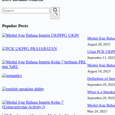
No
results
Popular Posts
Modul Ajar Baha
August 20, 2025
Ujian PCK UKPPG
September 11, 2023
Modul Ajar Bahas
August 16, 2023
Definition of Se
September 29, 2023
What is a Speaki
September 29, 2022
Modul Ajar Bahasa
May 24, 2023