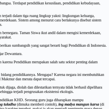
 bangsa. Terdapat pendidikan kesusilaan, pendidikan kebudayaan,
terjadi dalam tiga ruang lingkup yakni: lingkungan keluarga,
emerdekaan. Sistem among menurut cara berlakunya disebut sistem
a.
 bernegara. Taman Siswa ikut andil dalam mengisi kemerdekaan,
arakat.
ikan sumbangsih yang sangat berarti bagi Pendidikan di Indonesia.
jar Dewantara.
n karena Pendidikan merupakan salah satu sektor penting dalam
an bidang pendidikannya. Mengapa? Karena negara ini membutuhkan
l Makmur dan merata dapat tercapai.
ijaga, diolah dan dilestarikan ternyata tidak berhasil dipelihara
hingga terjadi pengrusakan eksistensi ekologis.
 Pendidikan KHD. Seorang guru juga diharapkan mampu
ng tuladha
(dimuka memberi contoh),
ing madya mangun karsa
(di
iga karakter tersebut, makai ia akan menjadi pemimpin masa depan