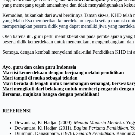
yang memegang teguh amanahnya dan tidak menyalahgunakan kekua
Kemudian, bukankah dari awal berdirinya Taman siswa, KHD telah 
yang Maha Esa memberikan kemerdekaan kepada setiap manusia untuk 
mempersiapkan peserta didik yang dapat memiliki jiwa yang merdeka d
Oleh karena itu, guru perlu menitikberatkan pada pembelajaran yang
peserta didik kemerdekaan untuk menemukan, mengembangkan, dan
Semoga, dengan kembali menyelami nilai-nilai Pendidikan KHD ini a
Ayo, guru dan calon guru Indonesia
Mari isi kemerdekaan dengan berjuang melalui pendidikan
Mari tampil di muka sebagai teladan
Mari berada di tengah untuk membangun semangat, berswakary
Mari mengikuti dari belakang untuk memberi pengaruh dengan 
Bersama, majukan bangsa dengan pendidikan
!
REFERENSI
Dewantara, Ki Hadjar. (2009).
Menuju Manusia Merdeka
. Yog
Dewantara, Ki Hadjar. (2011).
Bagian Pertama Pendidikan
. Y
Djumhur., Danasuparta. (1976).
Sejarah Pendidikan.
Bandung: