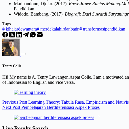
Marihandono, Djoko. (2017).
Rawe-Rawe Rantas Malang-Mala
Pendidikan.
Widodo, Bambang. (2017).
Biografi: Dari Suwardi Suryaning
Tags
#
kihajardewantara
#
merdekalahirdanbatin
#
transformasipendidikan
Tenry Colle
Hi! My name is A. Tenry Lawangen Aspat Colle. I am a motivated and 
of Indonesian to English and vice versa.
Previous
Post
Learning Theory: Tabula Rasa, Empiricism and Nativi
Next
Post
Pembelajaran Berdiferensiasi Aspek Proses
Live Results Search