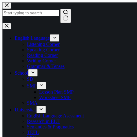
Skip
to
content
No
results
English Language
Listening Corner
Speaking Corner
Reading Corner
Writing Corner
Grammar & Tenses
School
SD
SMP
Lesson Plan SMP
Worksheet SMP
SMA
Universitas
English Language Asessment
Research in ELT
Semantics & Pragmatics
TEFL