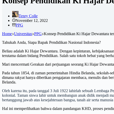
Konsep Pendidikan Ki Hajar De
Tenry Colle
November 12, 2022
PPG
Home
Universitas
PPG
Konsep Pendidikan Ki Hajar Dewantara ter
Tahukah Anda, Siapa Bapak Pendidikan Nasional Indonesia?
Beliau adalah Ki Hajar Dewantara. Dengan kepintaran, kebijaksana
terutama dalam bidang Pendidikan. Salah satu tokoh hebat yang berha
Mari mencermati Gerakan dari perjuangan seorang Ki Hajar Dewant
Pada tahun 1854, di zaman pemerintahan Hindia Belanda, sekolah-sek
dimana rakyat hanya diberikan pengajaran membaca, menulis dan be
Belanda.
Oleh karena itu, pada tanggal 3 Juli 1922 lahirlah sebuah Lembaga
kolonial. Taman siswa lahir untuk membangun anak didik menjadi man
bertanggung jawab atas kesejahteraan bangsa, tanah air serta manus
Hal ini memperlihatkan bahwa dalam pandangan KHD, proses pendidik