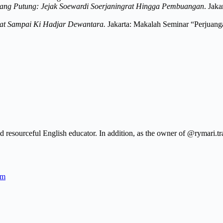
ng Putung: Jejak Soewardi Soerjaningrat Hingga Pembuangan
. Jak
rat Sampai Ki Hadjar Dewantara.
Jakarta: Makalah Seminar “Perjuanga
resourceful English educator. In addition, as the owner of @rymari.tra
sm