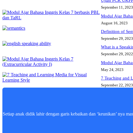
Ujian PCK UKPPG
September 11, 2023
Modul Ajar Bahas
August 16, 2023
Definition of Se
September 29, 2023
What is a Speaki
September 29, 2022
Modul Ajar Bahasa
May 24, 2023
7 Teaching and L
September 22, 2023
Setiap anak didik lahir dengan garis kebaikan dan ‘keunikan’ nya ma