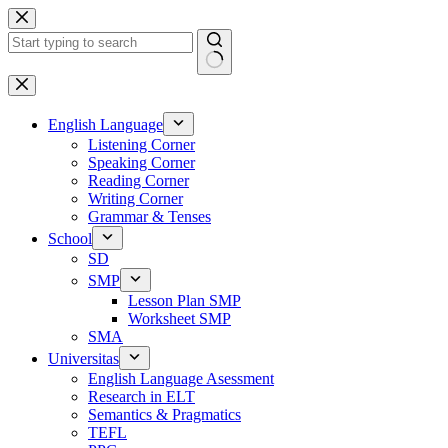
Skip
to
content
No
results
English Language
Listening Corner
Speaking Corner
Reading Corner
Writing Corner
Grammar & Tenses
School
SD
SMP
Lesson Plan SMP
Worksheet SMP
SMA
Universitas
English Language Asessment
Research in ELT
Semantics & Pragmatics
TEFL