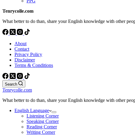
PPG
Tenrycolle.com
What better to do than, share your English knowledge with other peo
About
Contact
Privacy Policy
Disclaimer
Terms & Conditions
Search
Tenrycolle.com
What better to do than, share your English knowledge with other peo
English Language
Listening Corner
Speaking Corner
Reading Corner
Writing Corner