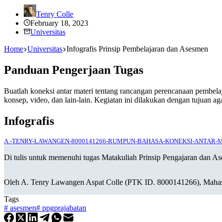
Tenry Colle
February 18, 2023
Universitas
Home
Universitas
Infografis Prinsip Pembelajaran dan Asesmen
Panduan Pengerjaan Tugas
Buatlah koneksi antar materi tentang rancangan perencanaan pembelaja
konsep, video, dan lain-lain. Kegiatan ini dilakukan dengan tujuan
Infografis
A.-TENRY-LAWANGEN-8000141266-RUMPUN-BAHASA-KONEKSI-ANTAR-M
Di tulis untuk memenuhi tugas Matakuliah Prinsip Pengajaran dan A
Oleh A. Tenry Lawangen Aspat Colle (PTK ID. 8000141266), Mahas
Tags
#
asesmen
#
ppgprajabatan