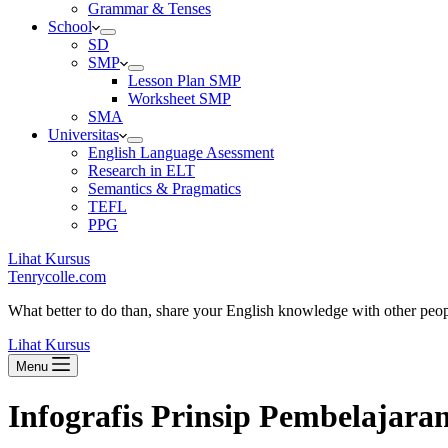
Grammar & Tenses
School
SD
SMP
Lesson Plan SMP
Worksheet SMP
SMA
Universitas
English Language Asessment
Research in ELT
Semantics & Pragmatics
TEFL
PPG
Lihat Kursus
Tenrycolle.com
What better to do than, share your English knowledge with other peo
Lihat Kursus
Menu
Infografis Prinsip Pembelajara