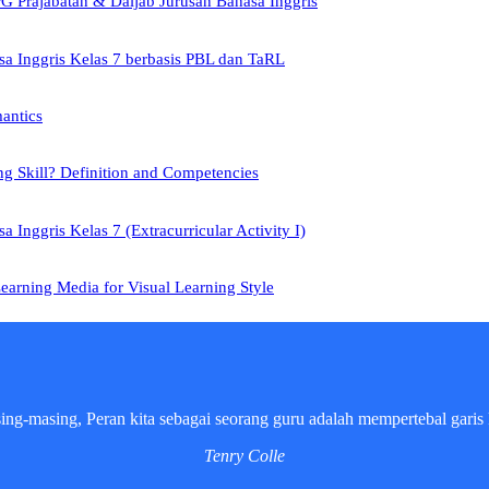
 Prajabatan & Daljab Jurusan Bahasa Inggris
a Inggris Kelas 7 berbasis PBL dan TaRL
mantics
ng Skill? Definition and Competencies
 Inggris Kelas 7 (Extracurricular Activity I)
earning Media for Visual Learning Style
sing-masing, Peran kita sebagai seorang guru adalah mempertebal garis 
Tenry Colle