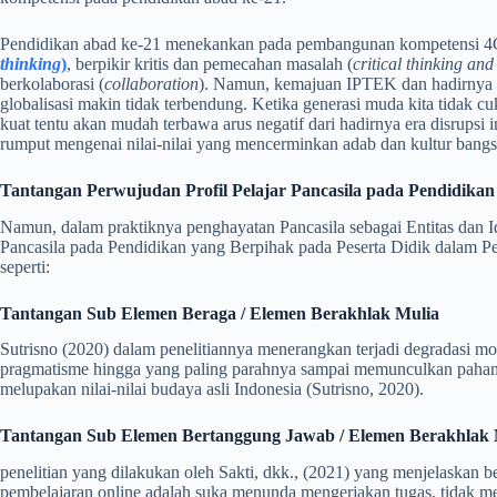
Pendidikan abad ke-21 menekankan pada pembangunan kompetensi 4C 
thinking
)
, berpikir kritis dan pemecahan masalah (
critical thinking an
berkolaborasi (
collaboration
). Namun, kemajuan IPTEK dan hadirnya er
globalisasi makin tidak terbendung. Ketika generasi muda kita tidak 
kuat tentu akan mudah terbawa arus negatif dari hadirnya era disrupsi 
rumput mengenai nilai-nilai yang mencerminkan adab dan kultur bangsa 
Tantangan Perwujudan Profil Pelajar Pancasila pada Pendidikan
Namun, dalam praktiknya penghayatan Pancasila sebagai Entitas dan Id
Pancasila pada Pendidikan yang Berpihak pada Peserta Didik dalam 
seperti:
Tantangan Sub Elemen Beraga / Elemen Berakhlak Mulia
Sutrisno (2020) dalam penelitiannya menerangkan terjadi degradasi mor
pragmatisme hingga yang paling parahnya sampai memunculkan paham ra
melupakan nilai-nilai budaya asli Indonesia (Sutrisno, 2020).
Tantangan Sub Elemen Bertanggung Jawab / Elemen Berakhlak 
penelitian yang dilakukan oleh Sakti, dkk., (2021) yang menjelaskan b
pembelajaran online adalah suka menunda mengerjakan tugas, tidak 