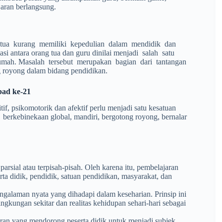
jaran berlangsung.
g tua kurang memiliki kepedulian dalam mendidik dan
 antara orang tua dan guru dinilai menjadi salah satu
umah. Masalah tersebut merupakan bagian dari tantangan
ng royong dalam bidang pendidikan.
bad ke-21
if, psikomotorik dan afektif perlu menjadi satu kesatuan
berkebinekaan global, mandiri, bergotong royong, bernalar
arsial atau terpisah-pisah. Oleh karena itu, pembelajaran
 didik, pendidik, satuan pendidikan, masyarakat, dan
galaman nyata yang dihadapi dalam keseharian. Prinsip ini
gkungan sekitar dan realitas kehidupan sehari-hari sebagai
ran yang mendorong peserta didik untuk menjadi subjek