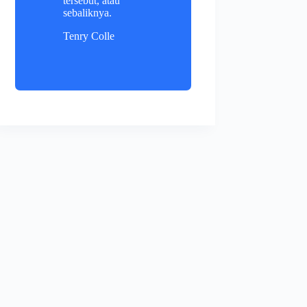
tersebut, atau
sebaliknya.
Tenry Colle