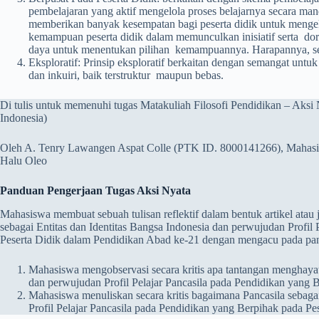
pembelajaran yang aktif mengelola proses belajarnya secara mand
memberikan banyak kesempatan bagi peserta didik untuk mengek
kemampuan peserta didik dalam memunculkan inisiatif serta do
daya untuk menentukan pilihan kemampuannya. Harapannya, s
Eksploratif: Prinsip eksploratif berkaitan dengan semangat unt
dan inkuiri, baik terstruktur maupun bebas.
Di tulis untuk memenuhi tugas Matakuliah Filosofi Pendidikan – Aksi 
Indonesia)
Oleh A. Tenry Lawangen Aspat Colle (PTK ID. 8000141266), Mahasi
Halu Oleo
Panduan Pengerjaan Tugas Aksi Nyata
Mahasiswa membuat sebuah tulisan reflektif dalam bentuk artikel ata
sebagai Entitas dan Identitas Bangsa Indonesia dan perwujudan Profil
Peserta Didik dalam Pendidikan Abad ke-21 dengan mengacu pada pan
Mahasiswa mengobservasi secara kritis apa tantangan menghayati
dan perwujudan Profil Pelajar Pancasila pada Pendidikan yang 
Mahasiswa menuliskan secara kritis bagaimana Pancasila sebaga
Profil Pelajar Pancasila pada Pendidikan yang Berpihak pada P