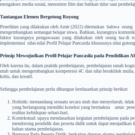
mengakses media sosial, menonton film dan bahkan tidur saat pembela
Tantangan Elemen Bergotong Royong
Penelitian yang dilakukan oleh Amir (2022) ditemukan bahwa oran
mengembangkan semangat belajar siswa. Bahkan, kurangnya komunikasi
faktor kurangnya pengawasan yang dilakukan oleh orang tua di r
implementasi nilai-nilai Profil Pelajar Pancasila khususnya nilai goto
Prinsip Mewujudkan Profil Pelajar Pancasila pada Pendidikan A
Oleh karena itu, dalam praktik pembelajaran, pembelajaran ranah kognit
utuh untuk mengembangkan kompetensi 4C dan nilai berakhlak mulia, 
kritis, dan kreatif.
Sehingga pembelajaran perlu dibangun berdasarkan prinsip berikut:
Holistik: memandang sesuatu secara utuh dan menyeluruh, tidak p
yang berlangsung memiliki koneksi yang bermakna antar peserta
realitas kehidupan sehari-hari.
Kontekstual: upaya mendasarkan kegiatan pembelajaran pada pen
mendorong pendidik dan peserta didik untuk dapat menjadikan lin
bahan utama pembelajaran.
Berpusat Pada Peserta Didik: berkaitan dengan skema pembelaja