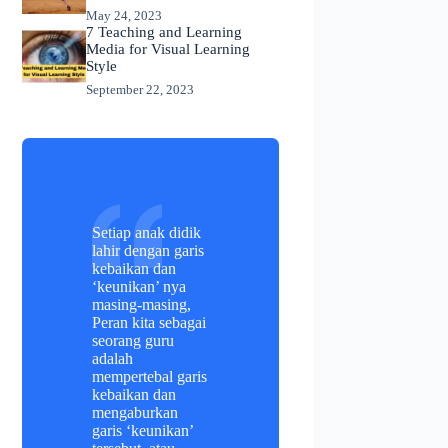
May 24, 2023
7 Teaching and Learning
Media for Visual Learning
Style
September 22, 2023
Setiap anak didik
lahir dengan garis
kebaikan dan
‘keunikan’ nya
masing-masing,
Peran kita sebagai
seorang guru
adalah
mempertebal garis
kebaikan dan
mengaburkan
garis ‘keunikan’