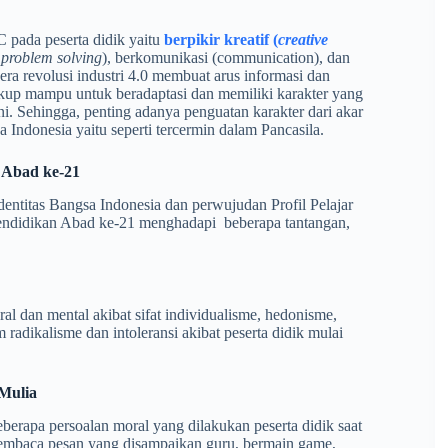
pada peserta didik yaitu
berpikir kreatif (
creative
d problem solving
), berkomunikasi (communication), dan
a revolusi industri 4.0 membuat arus informasi dan
cukup mampu untuk beradaptasi dan memiliki karakter yang
ini. Sehingga, penting adanya penguatan karakter dari akar
Indonesia yaitu seperti tercermin dalam Pancasila.
 Abad ke-21
entitas Bangsa Indonesia dan perwujudan Profil Pelajar
Pendidikan Abad ke-21 menghadapi beberapa tantangan,
al dan mental akibat sifat individualisme, hedonisme,
dikalisme dan intoleransi akibat peserta didik mulai
Mulia
eberapa persoalan moral yang dilakukan peserta didik saat
membaca pesan yang disampaikan guru, bermain game,