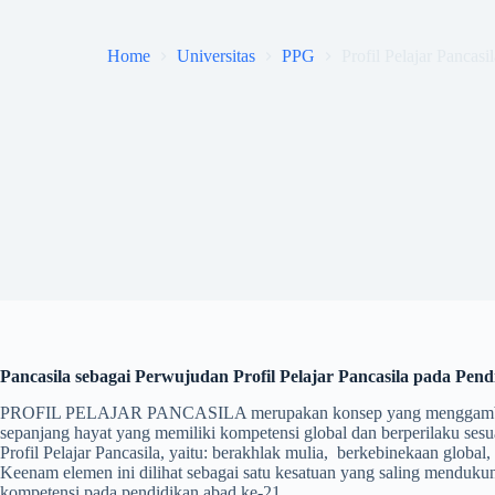
Home
Universitas
PPG
Profil Pelajar Pancas
Pancasila sebagai
Perwujudan Profil Pelajar Pancasila pada Pen
PROFIL PELAJAR PANCASILA merupakan konsep yang menggambarka
sepanjang hayat yang memiliki kompetensi global dan berperilaku sesu
Profil Pelajar Pancasila, yaitu: berakhlak mulia, berkebinekaan global, 
Keenam elemen ini dilihat sebagai satu kesatuan yang saling mendukun
kompetensi pada pendidikan abad ke-21.