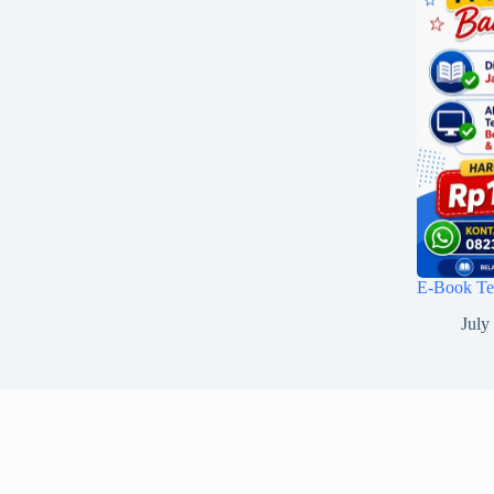
E-Book Tes
July