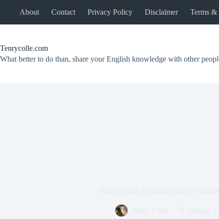
Skip
About
Contact
Privacy Policy
Disclaimer
Terms & 
to
content
Tenrycolle.com
What better to do than, share your English knowledge with other peopl
Profil Pelajar Pancasila dalam Pendid
Tenry Colle
January 1