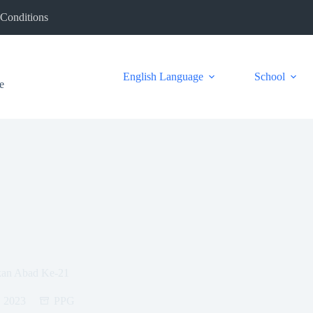
Conditions
English Language
School
e
ikan Abad Ke-21
, 2023
PPG